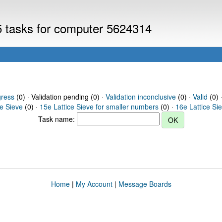
V5 tasks for computer 5624314
gress
(0) · Validation pending (0) ·
Validation inconclusive
(0) ·
Valid
(0) 
ce Sieve
(0) ·
15e Lattice Sieve for smaller numbers
(0) ·
16e Lattice Si
Task name:
Home
|
My Account
|
Message Boards