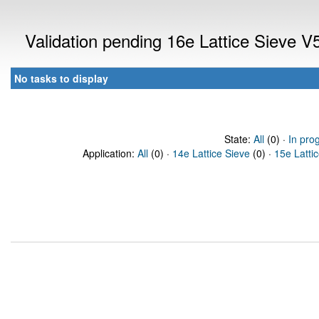
Validation pending 16e Lattice Sieve 
No tasks to display
State:
All
(0) ·
In pro
Application:
All
(0) ·
14e Lattice Sieve
(0) ·
15e Latti