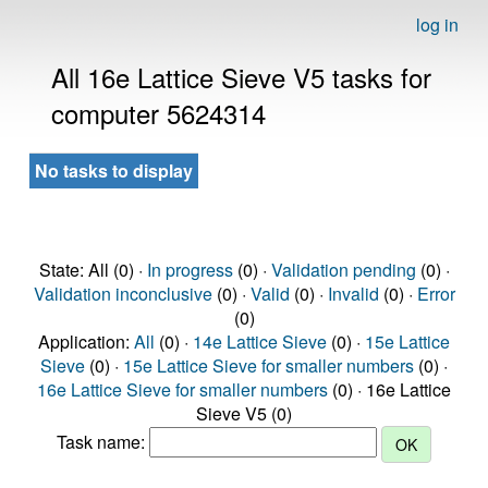
log in
All 16e Lattice Sieve V5 tasks for
computer 5624314
No tasks to display
State: All (0) ·
In progress
(0) ·
Validation pending
(0) ·
Validation inconclusive
(0) ·
Valid
(0) ·
Invalid
(0) ·
Error
(0)
Application:
All
(0) ·
14e Lattice Sieve
(0) ·
15e Lattice
Sieve
(0) ·
15e Lattice Sieve for smaller numbers
(0) ·
16e Lattice Sieve for smaller numbers
(0) · 16e Lattice
Sieve V5 (0)
Task name: