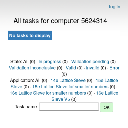
log in
All tasks for computer 5624314
No tasks to display
State: All (0) ·
In progress
(0) ·
Validation pending
(0) ·
Validation inconclusive
(0) ·
Valid
(0) ·
Invalid
(0) ·
Error
(0)
Application: All (0) ·
14e Lattice Sieve
(0) ·
15e Lattice
Sieve
(0) ·
15e Lattice Sieve for smaller numbers
(0) ·
16e Lattice Sieve for smaller numbers
(0) ·
16e Lattice
Sieve V5
(0)
Task name: