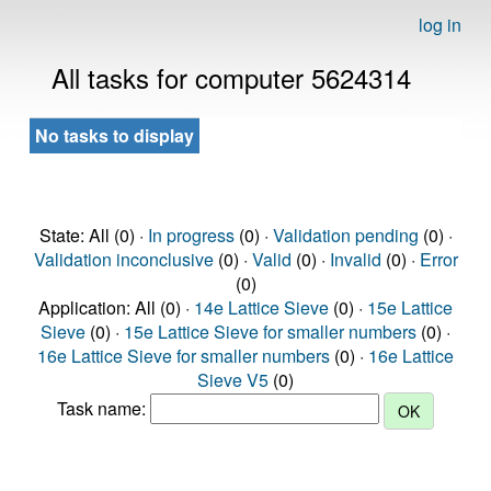
log in
All tasks for computer 5624314
No tasks to display
State: All (0) ·
In progress
(0) ·
Validation pending
(0) ·
Validation inconclusive
(0) ·
Valid
(0) ·
Invalid
(0) ·
Error
(0)
Application: All (0) ·
14e Lattice Sieve
(0) ·
15e Lattice
Sieve
(0) ·
15e Lattice Sieve for smaller numbers
(0) ·
16e Lattice Sieve for smaller numbers
(0) ·
16e Lattice
Sieve V5
(0)
Task name: