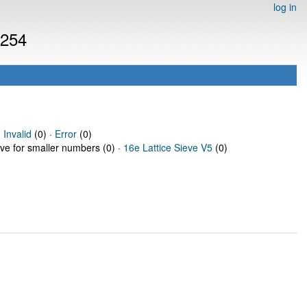
log in
4254
·
Invalid
(0) ·
Error
(0)
eve for smaller numbers (0) ·
16e Lattice Sieve V5
(0)