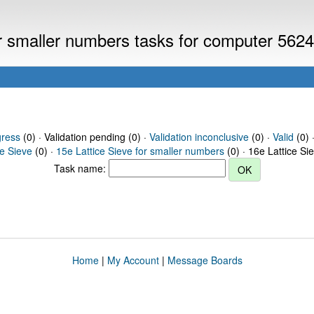
or smaller numbers tasks for computer 562
gress
(0) · Validation pending (0) ·
Validation inconclusive
(0) ·
Valid
(0) 
ce Sieve
(0) ·
15e Lattice Sieve for smaller numbers
(0) · 16e Lattice Si
Task name:
Home
|
My Account
|
Message Boards