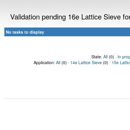
Validation pending 16e Lattice Sieve f
No tasks to display
State:
All
(0) ·
In pro
Application:
All
(0) ·
14e Lattice Sieve
(0) ·
15e Latti