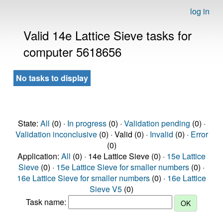
log in
Valid 14e Lattice Sieve tasks for
computer 5618656
No tasks to display
State:
All
(0) ·
In progress
(0) ·
Validation pending
(0) ·
Validation inconclusive
(0) · Valid (0) ·
Invalid
(0) ·
Error
(0)
Application:
All
(0) · 14e Lattice Sieve (0) ·
15e Lattice
Sieve
(0) ·
15e Lattice Sieve for smaller numbers
(0) ·
16e Lattice Sieve for smaller numbers
(0) ·
16e Lattice
Sieve V5
(0)
Task name: