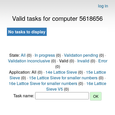
log in
Valid tasks for computer 5618656
No tasks to display
State:
All
(0) ·
In progress
(0) ·
Validation pending
(0) ·
Validation inconclusive
(0) · Valid (0) ·
Invalid
(0) ·
Error
(0)
Application: All (0) ·
14e Lattice Sieve
(0) ·
15e Lattice
Sieve
(0) ·
15e Lattice Sieve for smaller numbers
(0) ·
16e Lattice Sieve for smaller numbers
(0) ·
16e Lattice
Sieve V5
(0)
Task name: