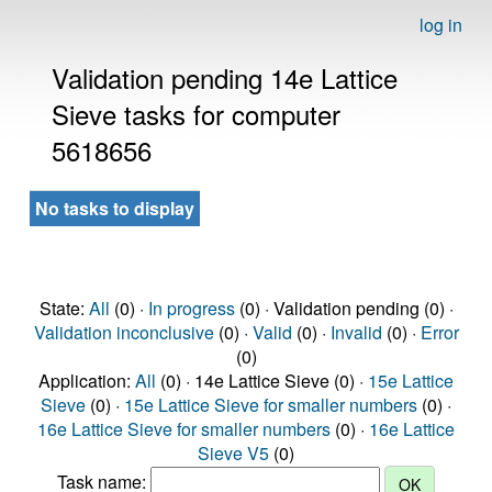
log in
Validation pending 14e Lattice
Sieve tasks for computer
5618656
No tasks to display
State:
All
(0) ·
In progress
(0) · Validation pending (0) ·
Validation inconclusive
(0) ·
Valid
(0) ·
Invalid
(0) ·
Error
(0)
Application:
All
(0) · 14e Lattice Sieve (0) ·
15e Lattice
Sieve
(0) ·
15e Lattice Sieve for smaller numbers
(0) ·
16e Lattice Sieve for smaller numbers
(0) ·
16e Lattice
Sieve V5
(0)
Task name: