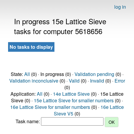
log in
In progress 15e Lattice Sieve
tasks for computer 5618656
No tasks to display
State:
All
(0) · In progress (0) ·
Validation pending
(0) ·
Validation inconclusive
(0) ·
Valid
(0) ·
Invalid
(0) ·
Error
(0)
Application:
All
(0) ·
14e Lattice Sieve
(0) · 15e Lattice
Sieve (0) ·
15e Lattice Sieve for smaller numbers
(0) ·
16e Lattice Sieve for smaller numbers
(0) ·
16e Lattice
Sieve V5
(0)
Task name: