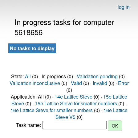
log in
In progress tasks for computer
5618656
No tasks to display
State:
All
(0) · In progress (0) ·
Validation pending
(0) ·
Validation inconclusive
(0) ·
Valid
(0) ·
Invalid
(0) ·
Error
(0)
Application: All (0) ·
14e Lattice Sieve
(0) ·
15e Lattice
Sieve
(0) ·
15e Lattice Sieve for smaller numbers
(0) ·
16e Lattice Sieve for smaller numbers
(0) ·
16e Lattice
Sieve V5
(0)
Task name: