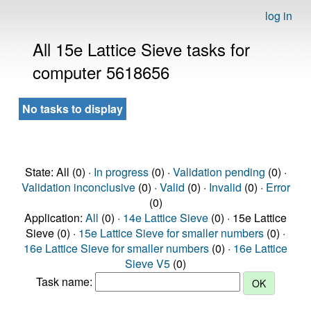
log in
All 15e Lattice Sieve tasks for
computer 5618656
No tasks to display
State: All (0) ·
In progress
(0) ·
Validation pending
(0) ·
Validation inconclusive
(0) ·
Valid
(0) ·
Invalid
(0) ·
Error
(0)
Application:
All
(0) ·
14e Lattice Sieve
(0) · 15e Lattice
Sieve (0) ·
15e Lattice Sieve for smaller numbers
(0) ·
16e Lattice Sieve for smaller numbers
(0) ·
16e Lattice
Sieve V5
(0)
Task name: