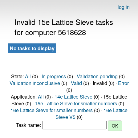
log in
Invalid 15e Lattice Sieve tasks
for computer 5618628
No tasks to display
State:
All
(0) ·
In progress
(0) ·
Validation pending
(0) ·
Validation inconclusive
(0) ·
Valid
(0) · Invalid (0) ·
Error
(0)
Application:
All
(0) ·
14e Lattice Sieve
(0) · 15e Lattice
Sieve (0) ·
15e Lattice Sieve for smaller numbers
(0) ·
16e Lattice Sieve for smaller numbers
(0) ·
16e Lattice
Sieve V5
(0)
Task name: