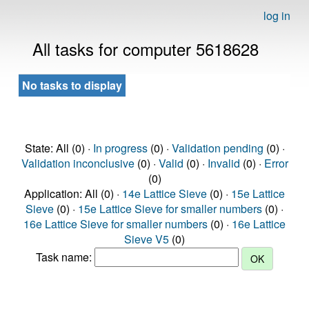
log in
All tasks for computer 5618628
No tasks to display
State: All (0) ·
In progress
(0) ·
Validation pending
(0) ·
Validation inconclusive
(0) ·
Valid
(0) ·
Invalid
(0) ·
Error
(0)
Application: All (0) ·
14e Lattice Sieve
(0) ·
15e Lattice
Sieve
(0) ·
15e Lattice Sieve for smaller numbers
(0) ·
16e Lattice Sieve for smaller numbers
(0) ·
16e Lattice
Sieve V5
(0)
Task name: