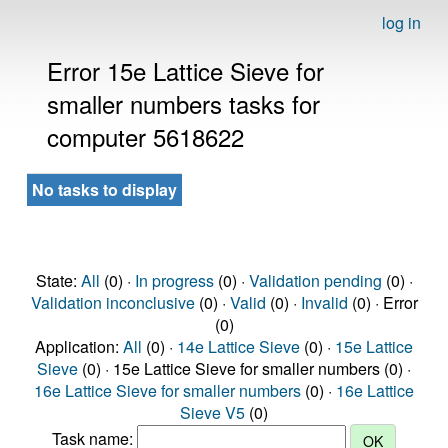
log in
Error 15e Lattice Sieve for
smaller numbers tasks for
computer 5618622
No tasks to display
State:
All
(0) ·
In progress
(0) ·
Validation pending
(0) ·
Validation inconclusive
(0) ·
Valid
(0) ·
Invalid
(0) · Error
(0)
Application:
All
(0) ·
14e Lattice Sieve
(0) ·
15e Lattice
Sieve
(0) · 15e Lattice Sieve for smaller numbers (0) ·
16e Lattice Sieve for smaller numbers
(0) ·
16e Lattice
Sieve V5
(0)
Task name: