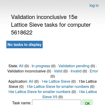
log in
Validation inconclusive 15e
Lattice Sieve tasks for computer
5618622
No tasks to display
State:
All
(0) ·
In progress
(0) ·
Validation pending
(0) ·
Validation inconclusive (0) ·
Valid
(0) ·
Invalid
(0) ·
Error
(0)
Application:
All
(0) ·
14e Lattice Sieve
(0) · 15e Lattice
Sieve (0) ·
15e Lattice Sieve for smaller numbers
(0) ·
16e Lattice Sieve for smaller numbers
(0) ·
16e Lattice
Sieve V5
(0)
Task name: