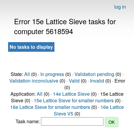
log in
Error 15e Lattice Sieve tasks for
computer 5618594
No tasks to display
State:
All
(0) ·
In progress
(0) ·
Validation pending
(0) ·
Validation inconclusive
(0) ·
Valid
(0) ·
Invalid
(0) · Error
(0)
Application:
All
(0) ·
14e Lattice Sieve
(0) · 15e Lattice
Sieve (0) ·
15e Lattice Sieve for smaller numbers
(0) ·
16e Lattice Sieve for smaller numbers
(0) ·
16e Lattice
Sieve V5
(0)
Task name: