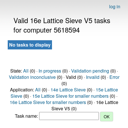
log in
Valid 16e Lattice Sieve V5 tasks
for computer 5618594
No tasks to display
State:
All
(0) ·
In progress
(0) ·
Validation pending
(0) ·
Validation inconclusive
(0) · Valid (0) ·
Invalid
(0) ·
Error
(0)
Application:
All
(0) ·
14e Lattice Sieve
(0) ·
15e Lattice
Sieve
(0) ·
15e Lattice Sieve for smaller numbers
(0) ·
16e Lattice Sieve for smaller numbers
(0) · 16e Lattice
Sieve V5 (0)
Task name: