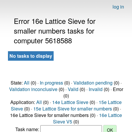
log in
Error 16e Lattice Sieve for
smaller numbers tasks for
computer 5618588
No tasks to display
State:
All
(0) ·
In progress
(0) ·
Validation pending
(0) ·
Validation inconclusive
(0) ·
Valid
(0) ·
Invalid
(0) · Error
(0)
Application:
All
(0) ·
14e Lattice Sieve
(0) ·
15e Lattice
Sieve
(0) ·
15e Lattice Sieve for smaller numbers
(0) ·
16e Lattice Sieve for smaller numbers (0) ·
16e Lattice
Sieve V5
(0)
Task name: