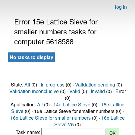
log in
Error 15e Lattice Sieve for
smaller numbers tasks for
computer 5618588
No tasks to display
State:
All
(0) ·
In progress
(0) ·
Validation pending
(0) ·
Validation inconclusive
(0) ·
Valid
(0) ·
Invalid
(0) · Error
(0)
Application:
All
(0) ·
14e Lattice Sieve
(0) ·
15e Lattice
Sieve
(0) · 15e Lattice Sieve for smaller numbers (0) ·
16e Lattice Sieve for smaller numbers
(0) ·
16e Lattice
Sieve V5
(0)
Task name: