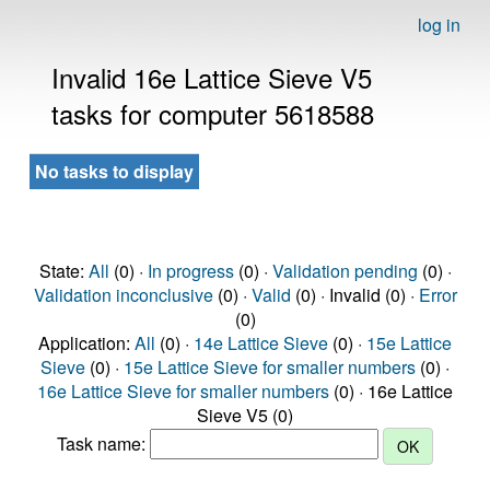
log in
Invalid 16e Lattice Sieve V5
tasks for computer 5618588
No tasks to display
State:
All
(0) ·
In progress
(0) ·
Validation pending
(0) ·
Validation inconclusive
(0) ·
Valid
(0) · Invalid (0) ·
Error
(0)
Application:
All
(0) ·
14e Lattice Sieve
(0) ·
15e Lattice
Sieve
(0) ·
15e Lattice Sieve for smaller numbers
(0) ·
16e Lattice Sieve for smaller numbers
(0) · 16e Lattice
Sieve V5 (0)
Task name: