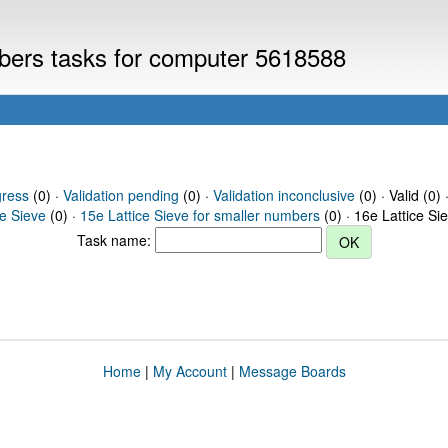
mbers tasks for computer 5618588
gress
(0) ·
Validation pending
(0) ·
Validation inconclusive
(0) · Valid (0) 
ce Sieve
(0) ·
15e Lattice Sieve for smaller numbers
(0) · 16e Lattice Si
Task name:
Home
|
My Account
|
Message Boards