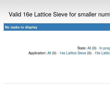
Valid 16e Lattice Sieve for smaller nu
No tasks to display
State:
All
(0) ·
In pro
Application:
All
(0) ·
14e Lattice Sieve
(0) ·
15e Latti