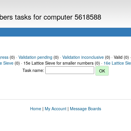
mbers tasks for computer 5618588
gress
(0) ·
Validation pending
(0) ·
Validation inconclusive
(0) · Valid (0) 
ce Sieve
(0) · 15e Lattice Sieve for smaller numbers (0) ·
16e Lattice Si
Task name:
Home
|
My Account
|
Message Boards