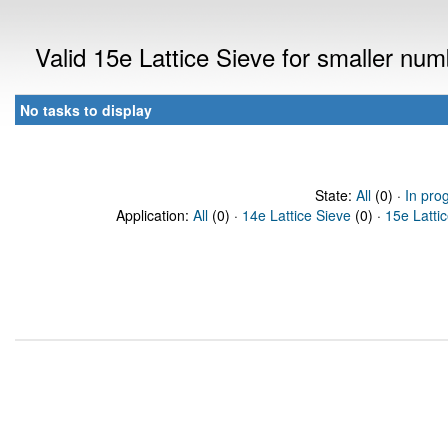
Valid 15e Lattice Sieve for smaller nu
No tasks to display
State:
All
(0) ·
In pro
Application:
All
(0) ·
14e Lattice Sieve
(0) ·
15e Latti