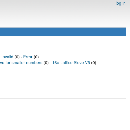
log in
·
Invalid
(0) ·
Error
(0)
eve for smaller numbers
(0) ·
16e Lattice Sieve V5
(0)