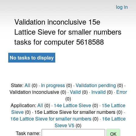
log in
Validation inconclusive 15e
Lattice Sieve for smaller numbers
tasks for computer 5618588
No tasks to display
State:
All
(0) ·
In progress
(0) ·
Validation pending
(0) ·
Validation inconclusive (0) ·
Valid
(0) ·
Invalid
(0) ·
Error
(0)
Application:
All
(0) ·
14e Lattice Sieve
(0) ·
15e Lattice
Sieve
(0) · 15e Lattice Sieve for smaller numbers (0) ·
16e Lattice Sieve for smaller numbers
(0) ·
16e Lattice
Sieve V5
(0)
Task name: