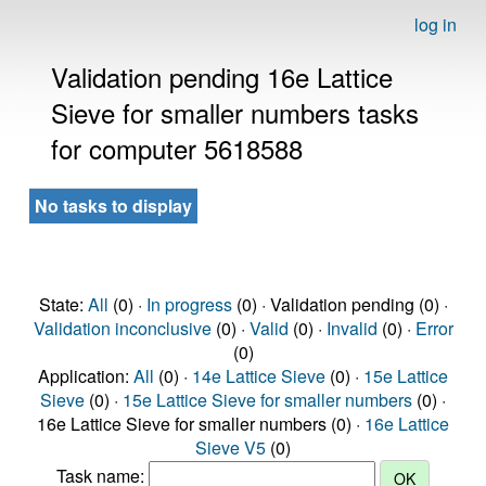
log in
Validation pending 16e Lattice
Sieve for smaller numbers tasks
for computer 5618588
No tasks to display
State:
All
(0) ·
In progress
(0) · Validation pending (0) ·
Validation inconclusive
(0) ·
Valid
(0) ·
Invalid
(0) ·
Error
(0)
Application:
All
(0) ·
14e Lattice Sieve
(0) ·
15e Lattice
Sieve
(0) ·
15e Lattice Sieve for smaller numbers
(0) ·
16e Lattice Sieve for smaller numbers (0) ·
16e Lattice
Sieve V5
(0)
Task name: