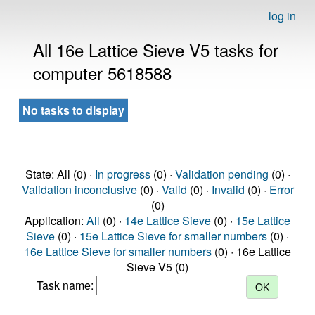
log in
All 16e Lattice Sieve V5 tasks for
computer 5618588
No tasks to display
State: All (0) ·
In progress
(0) ·
Validation pending
(0) ·
Validation inconclusive
(0) ·
Valid
(0) ·
Invalid
(0) ·
Error
(0)
Application:
All
(0) ·
14e Lattice Sieve
(0) ·
15e Lattice
Sieve
(0) ·
15e Lattice Sieve for smaller numbers
(0) ·
16e Lattice Sieve for smaller numbers
(0) · 16e Lattice
Sieve V5 (0)
Task name: