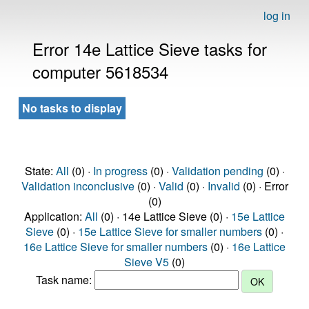
log in
Error 14e Lattice Sieve tasks for
computer 5618534
No tasks to display
State:
All
(0) ·
In progress
(0) ·
Validation pending
(0) ·
Validation inconclusive
(0) ·
Valid
(0) ·
Invalid
(0) · Error
(0)
Application:
All
(0) · 14e Lattice Sieve (0) ·
15e Lattice
Sieve
(0) ·
15e Lattice Sieve for smaller numbers
(0) ·
16e Lattice Sieve for smaller numbers
(0) ·
16e Lattice
Sieve V5
(0)
Task name: