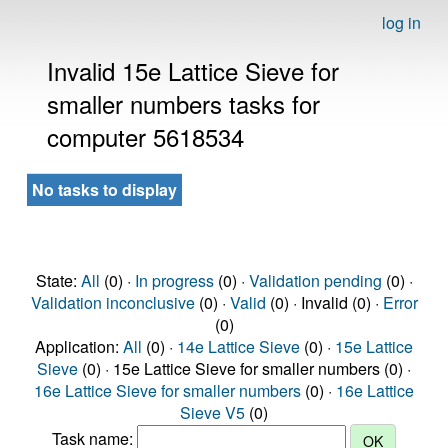
log in
Invalid 15e Lattice Sieve for
smaller numbers tasks for
computer 5618534
No tasks to display
State:
All
(0) ·
In progress
(0) ·
Validation pending
(0) ·
Validation inconclusive
(0) ·
Valid
(0) · Invalid (0) ·
Error
(0)
Application:
All
(0) ·
14e Lattice Sieve
(0) ·
15e Lattice
Sieve
(0) · 15e Lattice Sieve for smaller numbers (0) ·
16e Lattice Sieve for smaller numbers
(0) ·
16e Lattice
Sieve V5
(0)
Task name: