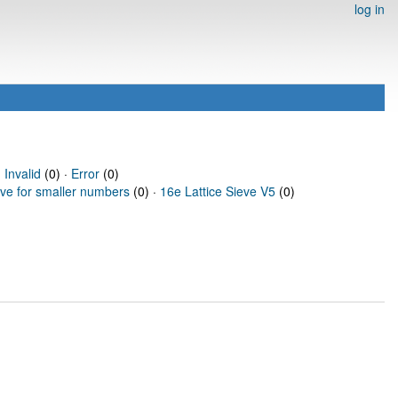
log in
·
Invalid
(0) ·
Error
(0)
eve for smaller numbers
(0) ·
16e Lattice Sieve V5
(0)