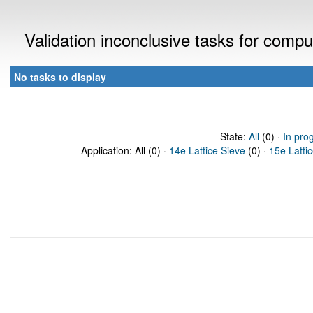
Validation inconclusive tasks for comp
No tasks to display
State:
All
(0) ·
In pro
Application: All (0) ·
14e Lattice Sieve
(0) ·
15e Latti