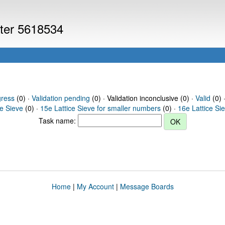
uter 5618534
gress
(0) ·
Validation pending
(0) · Validation inconclusive (0) ·
Valid
(0) 
ce Sieve
(0) ·
15e Lattice Sieve for smaller numbers
(0) ·
16e Lattice Si
Task name:
Home
|
My Account
|
Message Boards