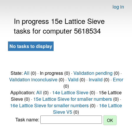
log in
In progress 15e Lattice Sieve
tasks for computer 5618534
No tasks to display
State:
All
(0) · In progress (0) ·
Validation pending
(0) ·
Validation inconclusive
(0) ·
Valid
(0) ·
Invalid
(0) ·
Error
(0)
Application:
All
(0) ·
14e Lattice Sieve
(0) · 15e Lattice
Sieve (0) ·
15e Lattice Sieve for smaller numbers
(0) ·
16e Lattice Sieve for smaller numbers
(0) ·
16e Lattice
Sieve V5
(0)
Task name: