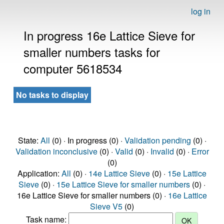
log in
In progress 16e Lattice Sieve for
smaller numbers tasks for
computer 5618534
No tasks to display
State:
All
(0) · In progress (0) ·
Validation pending
(0) ·
Validation inconclusive
(0) ·
Valid
(0) ·
Invalid
(0) ·
Error
(0)
Application:
All
(0) ·
14e Lattice Sieve
(0) ·
15e Lattice
Sieve
(0) ·
15e Lattice Sieve for smaller numbers
(0) ·
16e Lattice Sieve for smaller numbers (0) ·
16e Lattice
Sieve V5
(0)
Task name: