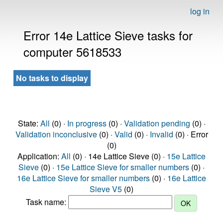
log in
Error 14e Lattice Sieve tasks for
computer 5618533
No tasks to display
State:
All
(0) ·
In progress
(0) ·
Validation pending
(0) ·
Validation inconclusive
(0) ·
Valid
(0) ·
Invalid
(0) · Error
(0)
Application:
All
(0) · 14e Lattice Sieve (0) ·
15e Lattice
Sieve
(0) ·
15e Lattice Sieve for smaller numbers
(0) ·
16e Lattice Sieve for smaller numbers
(0) ·
16e Lattice
Sieve V5
(0)
Task name: