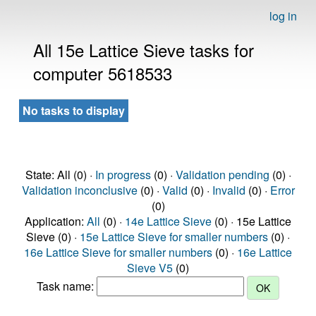
log in
All 15e Lattice Sieve tasks for
computer 5618533
No tasks to display
State: All (0) ·
In progress
(0) ·
Validation pending
(0) ·
Validation inconclusive
(0) ·
Valid
(0) ·
Invalid
(0) ·
Error
(0)
Application:
All
(0) ·
14e Lattice Sieve
(0) · 15e Lattice
Sieve (0) ·
15e Lattice Sieve for smaller numbers
(0) ·
16e Lattice Sieve for smaller numbers
(0) ·
16e Lattice
Sieve V5
(0)
Task name: