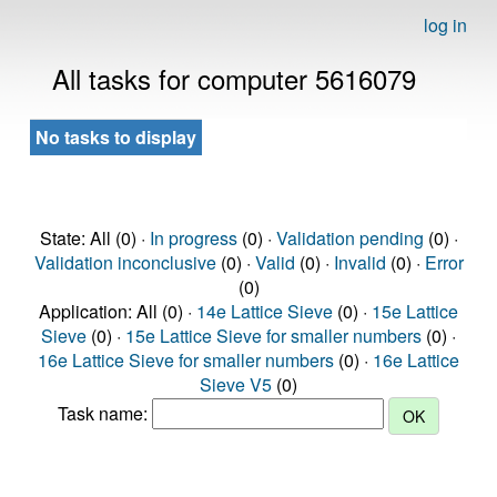
log in
All tasks for computer 5616079
No tasks to display
State: All (0) ·
In progress
(0) ·
Validation pending
(0) ·
Validation inconclusive
(0) ·
Valid
(0) ·
Invalid
(0) ·
Error
(0)
Application: All (0) ·
14e Lattice Sieve
(0) ·
15e Lattice
Sieve
(0) ·
15e Lattice Sieve for smaller numbers
(0) ·
16e Lattice Sieve for smaller numbers
(0) ·
16e Lattice
Sieve V5
(0)
Task name: