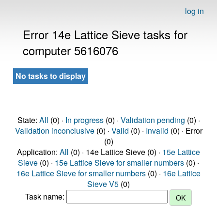
log in
Error 14e Lattice Sieve tasks for
computer 5616076
No tasks to display
State:
All
(0) ·
In progress
(0) ·
Validation pending
(0) ·
Validation inconclusive
(0) ·
Valid
(0) ·
Invalid
(0) · Error
(0)
Application:
All
(0) · 14e Lattice Sieve (0) ·
15e Lattice
Sieve
(0) ·
15e Lattice Sieve for smaller numbers
(0) ·
16e Lattice Sieve for smaller numbers
(0) ·
16e Lattice
Sieve V5
(0)
Task name: