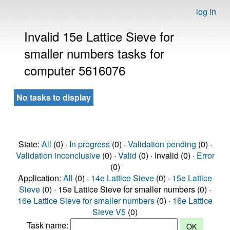
log in
Invalid 15e Lattice Sieve for
smaller numbers tasks for
computer 5616076
No tasks to display
State:
All
(0) ·
In progress
(0) ·
Validation pending
(0) ·
Validation inconclusive
(0) ·
Valid
(0) · Invalid (0) ·
Error
(0)
Application:
All
(0) ·
14e Lattice Sieve
(0) ·
15e Lattice
Sieve
(0) · 15e Lattice Sieve for smaller numbers (0) ·
16e Lattice Sieve for smaller numbers
(0) ·
16e Lattice
Sieve V5
(0)
Task name: