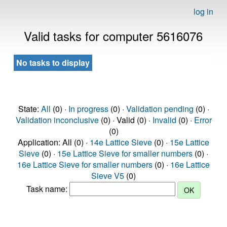
log in
Valid tasks for computer 5616076
No tasks to display
State:
All
(0) ·
In progress
(0) ·
Validation pending
(0) ·
Validation inconclusive
(0) · Valid (0) ·
Invalid
(0) ·
Error
(0)
Application: All (0) ·
14e Lattice Sieve
(0) ·
15e Lattice
Sieve
(0) ·
15e Lattice Sieve for smaller numbers
(0) ·
16e Lattice Sieve for smaller numbers
(0) ·
16e Lattice
Sieve V5
(0)
Task name: