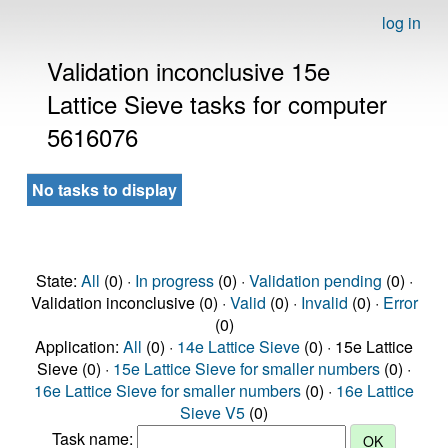
log in
Validation inconclusive 15e
Lattice Sieve tasks for computer
5616076
No tasks to display
State:
All
(0) ·
In progress
(0) ·
Validation pending
(0) ·
Validation inconclusive (0) ·
Valid
(0) ·
Invalid
(0) ·
Error
(0)
Application:
All
(0) ·
14e Lattice Sieve
(0) · 15e Lattice
Sieve (0) ·
15e Lattice Sieve for smaller numbers
(0) ·
16e Lattice Sieve for smaller numbers
(0) ·
16e Lattice
Sieve V5
(0)
Task name: