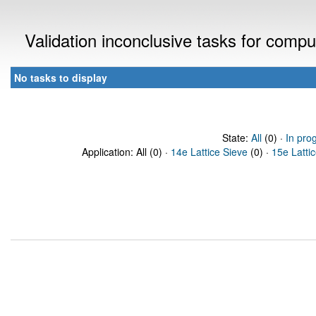
Validation inconclusive tasks for comp
No tasks to display
State:
All
(0) ·
In pro
Application: All (0) ·
14e Lattice Sieve
(0) ·
15e Latti