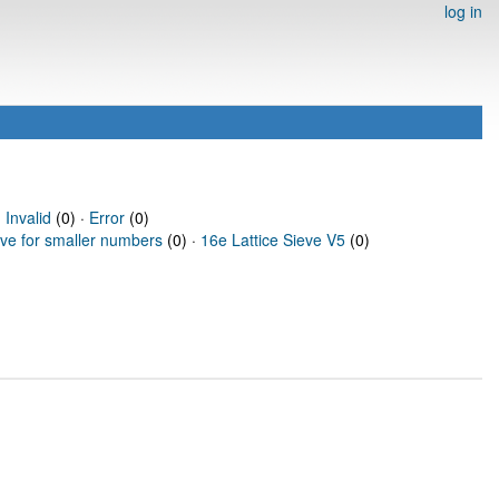
log in
·
Invalid
(0) ·
Error
(0)
eve for smaller numbers
(0) ·
16e Lattice Sieve V5
(0)