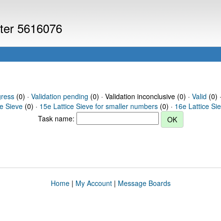
uter 5616076
gress
(0) ·
Validation pending
(0) · Validation inconclusive (0) ·
Valid
(0) 
ce Sieve
(0) ·
15e Lattice Sieve for smaller numbers
(0) ·
16e Lattice Si
Task name:
Home
|
My Account
|
Message Boards