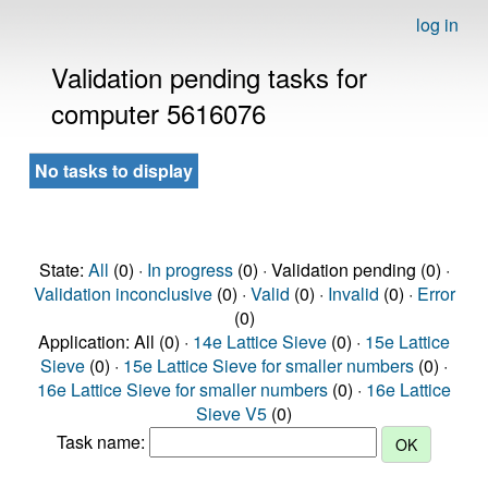
log in
Validation pending tasks for
computer 5616076
No tasks to display
State:
All
(0) ·
In progress
(0) · Validation pending (0) ·
Validation inconclusive
(0) ·
Valid
(0) ·
Invalid
(0) ·
Error
(0)
Application: All (0) ·
14e Lattice Sieve
(0) ·
15e Lattice
Sieve
(0) ·
15e Lattice Sieve for smaller numbers
(0) ·
16e Lattice Sieve for smaller numbers
(0) ·
16e Lattice
Sieve V5
(0)
Task name: