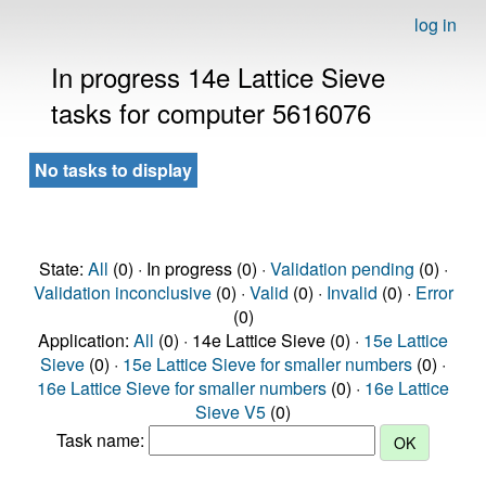
log in
In progress 14e Lattice Sieve
tasks for computer 5616076
No tasks to display
State:
All
(0) · In progress (0) ·
Validation pending
(0) ·
Validation inconclusive
(0) ·
Valid
(0) ·
Invalid
(0) ·
Error
(0)
Application:
All
(0) · 14e Lattice Sieve (0) ·
15e Lattice
Sieve
(0) ·
15e Lattice Sieve for smaller numbers
(0) ·
16e Lattice Sieve for smaller numbers
(0) ·
16e Lattice
Sieve V5
(0)
Task name: