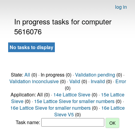
log in
In progress tasks for computer
5616076
No tasks to display
State:
All
(0) · In progress (0) ·
Validation pending
(0) ·
Validation inconclusive
(0) ·
Valid
(0) ·
Invalid
(0) ·
Error
(0)
Application: All (0) ·
14e Lattice Sieve
(0) ·
15e Lattice
Sieve
(0) ·
15e Lattice Sieve for smaller numbers
(0) ·
16e Lattice Sieve for smaller numbers
(0) ·
16e Lattice
Sieve V5
(0)
Task name: