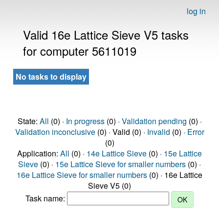
log in
Valid 16e Lattice Sieve V5 tasks
for computer 5611019
No tasks to display
State:
All
(0) ·
In progress
(0) ·
Validation pending
(0) ·
Validation inconclusive
(0) · Valid (0) ·
Invalid
(0) ·
Error
(0)
Application:
All
(0) ·
14e Lattice Sieve
(0) ·
15e Lattice
Sieve
(0) ·
15e Lattice Sieve for smaller numbers
(0) ·
16e Lattice Sieve for smaller numbers
(0) · 16e Lattice
Sieve V5 (0)
Task name: