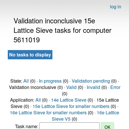
log in
Validation inconclusive 15e
Lattice Sieve tasks for computer
5611019
No tasks to display
State:
All
(0) ·
In progress
(0) ·
Validation pending
(0) ·
Validation inconclusive (0) ·
Valid
(0) ·
Invalid
(0) ·
Error
(0)
Application:
All
(0) ·
14e Lattice Sieve
(0) · 15e Lattice
Sieve (0) ·
15e Lattice Sieve for smaller numbers
(0) ·
16e Lattice Sieve for smaller numbers
(0) ·
16e Lattice
Sieve V5
(0)
Task name: