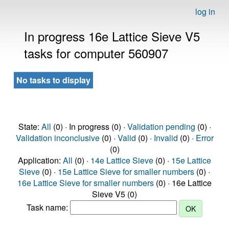
log in
In progress 16e Lattice Sieve V5
tasks for computer 560907
No tasks to display
State:
All
(0) · In progress (0) ·
Validation pending
(0) ·
Validation inconclusive
(0) ·
Valid
(0) ·
Invalid
(0) ·
Error
(0)
Application:
All
(0) ·
14e Lattice Sieve
(0) ·
15e Lattice
Sieve
(0) ·
15e Lattice Sieve for smaller numbers
(0) ·
16e Lattice Sieve for smaller numbers
(0) · 16e Lattice
Sieve V5 (0)
Task name: