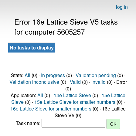
log in
Error 16e Lattice Sieve V5 tasks
for computer 5605257
No tasks to display
State:
All
(0) ·
In progress
(0) ·
Validation pending
(0) ·
Validation inconclusive
(0) ·
Valid
(0) ·
Invalid
(0) · Error
(0)
Application:
All
(0) ·
14e Lattice Sieve
(0) ·
15e Lattice
Sieve
(0) ·
15e Lattice Sieve for smaller numbers
(0) ·
16e Lattice Sieve for smaller numbers
(0) · 16e Lattice
Sieve V5 (0)
Task name: