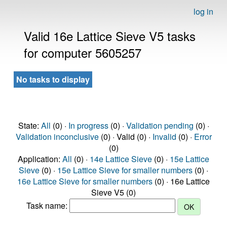
log in
Valid 16e Lattice Sieve V5 tasks
for computer 5605257
No tasks to display
State:
All
(0) ·
In progress
(0) ·
Validation pending
(0) ·
Validation inconclusive
(0) · Valid (0) ·
Invalid
(0) ·
Error
(0)
Application:
All
(0) ·
14e Lattice Sieve
(0) ·
15e Lattice
Sieve
(0) ·
15e Lattice Sieve for smaller numbers
(0) ·
16e Lattice Sieve for smaller numbers
(0) · 16e Lattice
Sieve V5 (0)
Task name: