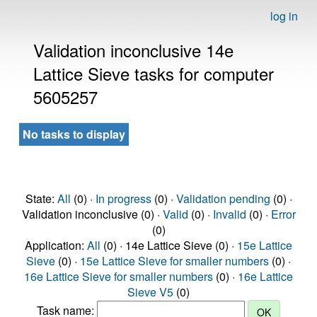
log in
Validation inconclusive 14e
Lattice Sieve tasks for computer
5605257
No tasks to display
State:
All
(0) ·
In progress
(0) ·
Validation pending
(0) ·
Validation inconclusive (0) ·
Valid
(0) ·
Invalid
(0) ·
Error
(0)
Application:
All
(0) · 14e Lattice Sieve (0) ·
15e Lattice
Sieve
(0) ·
15e Lattice Sieve for smaller numbers
(0) ·
16e Lattice Sieve for smaller numbers
(0) ·
16e Lattice
Sieve V5
(0)
Task name: