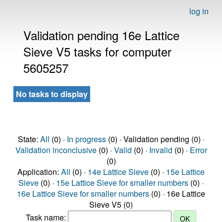
log in
Validation pending 16e Lattice
Sieve V5 tasks for computer
5605257
No tasks to display
State:
All
(0) ·
In progress
(0) · Validation pending (0) ·
Validation inconclusive
(0) ·
Valid
(0) ·
Invalid
(0) ·
Error
(0)
Application:
All
(0) ·
14e Lattice Sieve
(0) ·
15e Lattice
Sieve
(0) ·
15e Lattice Sieve for smaller numbers
(0) ·
16e Lattice Sieve for smaller numbers
(0) · 16e Lattice
Sieve V5 (0)
Task name: