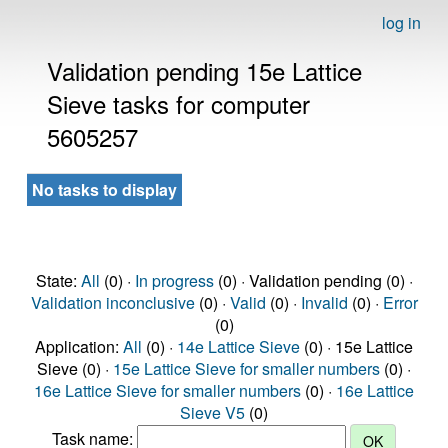
log in
Validation pending 15e Lattice
Sieve tasks for computer
5605257
No tasks to display
State:
All
(0) ·
In progress
(0) · Validation pending (0) ·
Validation inconclusive
(0) ·
Valid
(0) ·
Invalid
(0) ·
Error
(0)
Application:
All
(0) ·
14e Lattice Sieve
(0) · 15e Lattice
Sieve (0) ·
15e Lattice Sieve for smaller numbers
(0) ·
16e Lattice Sieve for smaller numbers
(0) ·
16e Lattice
Sieve V5
(0)
Task name: