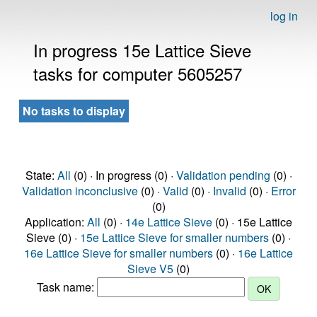
log in
In progress 15e Lattice Sieve
tasks for computer 5605257
No tasks to display
State:
All
(0) · In progress (0) ·
Validation pending
(0) ·
Validation inconclusive
(0) ·
Valid
(0) ·
Invalid
(0) ·
Error
(0)
Application:
All
(0) ·
14e Lattice Sieve
(0) · 15e Lattice
Sieve (0) ·
15e Lattice Sieve for smaller numbers
(0) ·
16e Lattice Sieve for smaller numbers
(0) ·
16e Lattice
Sieve V5
(0)
Task name: